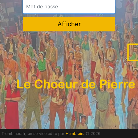
Mot de passe
Afficher
Trombinos.fr, un service édité par
Humbrain.
©
2026